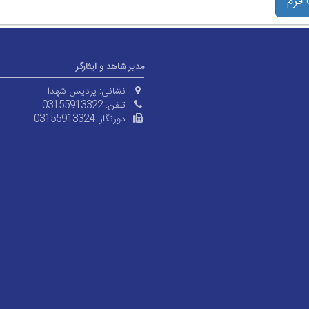
فرم
مدیر شاهد و ایثارگر
نشانی:
پردیس شهدا
تلفن:
03155913322
دورنگار:
03155913324