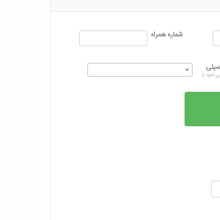
شماره همراه
یلی
 خود را