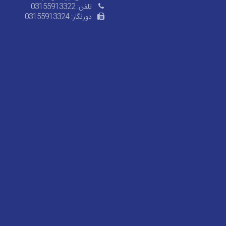
تلفن:
03155913322
دورنگار:
03155913324