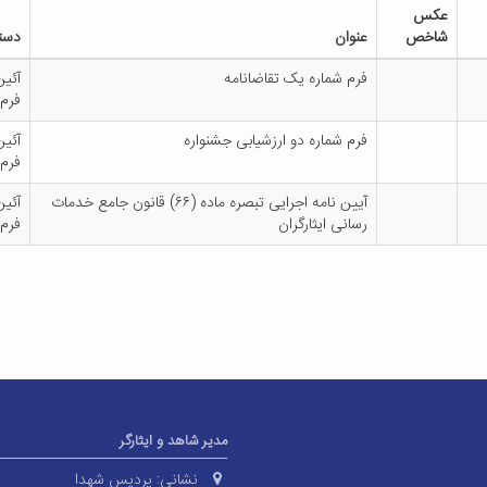
عکس
شاخص
عنوان
دست
فرم شماره یک تقاضانامه
آئین
فرم
فرم شماره دو ارزشیابی جشنواره
آئین
فرم
آیین نامه اجرایی تبصره ماده (۶۶) قانون جامع خدمات
آئین
رسانی ایثارگران
فرم
مدیر شاهد و ایثارگر
نشانی:
پردیس شهدا