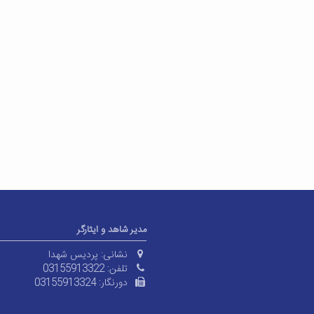
مدیر شاهد و ایثارگر
نشانی:
پردیس شهدا
تلفن:
03155913322
دورنگار:
03155913324