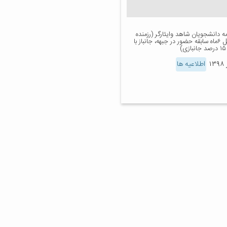
مه دانشجویان شاهد وایثارگر (رزمنده
با حداقل ۶ماه سابقه حضور در جبهه، جانباز با
)
اطلاعیه ها