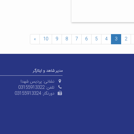
»
10
9
8
7
6
5
4
3
2
مدیر شاهد و ایثارگر
نشانی:
پردیس شهدا
تلفن:
03155913322
دورنگار:
03155913324